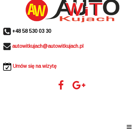
+48 58 530 03 30
autowitkujach@autowitkujach.pl
Umów się na wizytę
≡