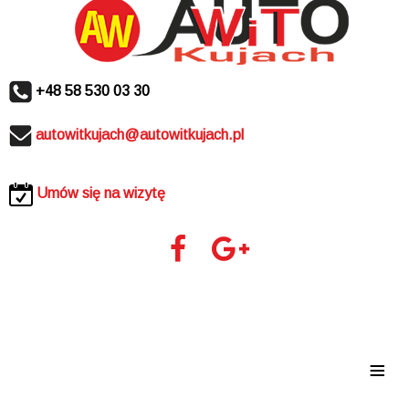
+48 58 530 03 30
autowitkujach@autowitkujach.pl
Umów się na wizytę
≡